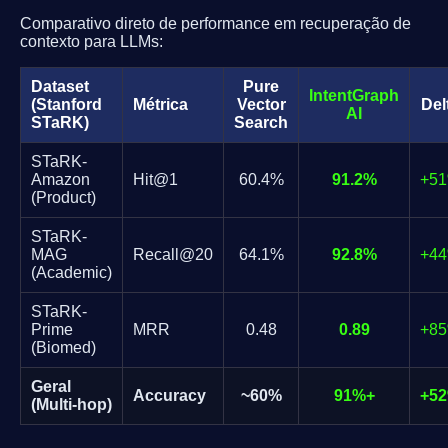
Comparativo direto de performance em recuperação de
contexto para LLMs:
Dataset
Pure
IntentGraph
(Stanford
Métrica
Vector
Del
AI
STaRK)
Search
STaRK-
Amazon
Hit@1
60.4%
91.2%
+5
(Product)
STaRK-
MAG
Recall@20
64.1%
92.8%
+4
(Academic)
STaRK-
Prime
MRR
0.48
0.89
+8
(Biomed)
Geral
Accuracy
~60%
91%+
+5
(Multi-hop)