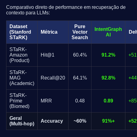
Comparativo direto de performance em recuperação de
contexto para LLMs:
Dataset
Pure
IntentGraph
(Stanford
Métrica
Vector
Del
AI
STaRK)
Search
STaRK-
Amazon
Hit@1
60.4%
91.2%
+5
(Product)
STaRK-
MAG
Recall@20
64.1%
92.8%
+4
(Academic)
STaRK-
Prime
MRR
0.48
0.89
+8
(Biomed)
Geral
Accuracy
~60%
91%+
+5
(Multi-hop)