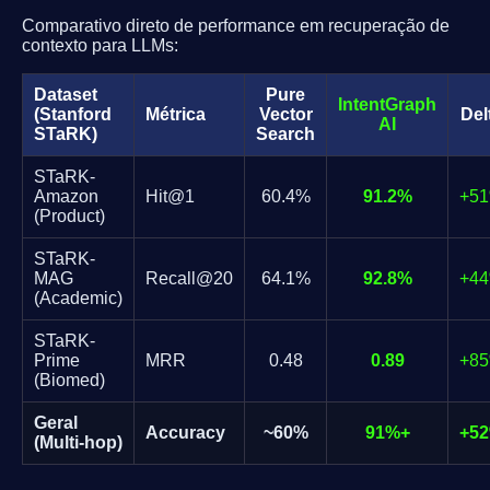
Comparativo direto de performance em recuperação de
contexto para LLMs:
Dataset
Pure
IntentGraph
(Stanford
Métrica
Vector
Del
AI
STaRK)
Search
STaRK-
Amazon
Hit@1
60.4%
91.2%
+5
(Product)
STaRK-
MAG
Recall@20
64.1%
92.8%
+4
(Academic)
STaRK-
Prime
MRR
0.48
0.89
+8
(Biomed)
Geral
Accuracy
~60%
91%+
+5
(Multi-hop)