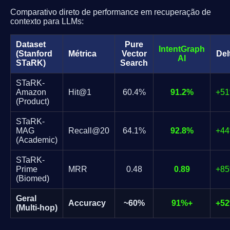
Comparativo direto de performance em recuperação de
contexto para LLMs:
Dataset
Pure
IntentGraph
(Stanford
Métrica
Vector
Del
AI
STaRK)
Search
STaRK-
Amazon
Hit@1
60.4%
91.2%
+5
(Product)
STaRK-
MAG
Recall@20
64.1%
92.8%
+4
(Academic)
STaRK-
Prime
MRR
0.48
0.89
+8
(Biomed)
Geral
Accuracy
~60%
91%+
+5
(Multi-hop)