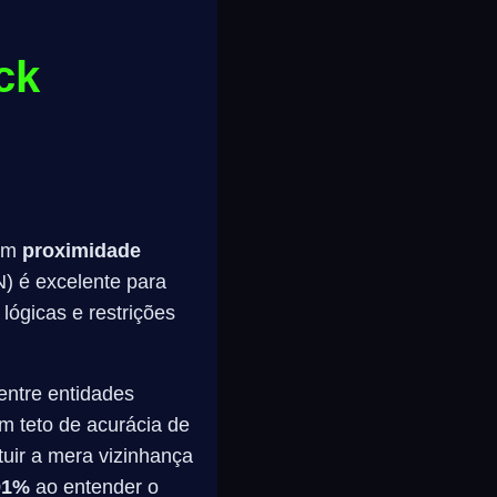
ck
dem
proximidade
N) é excelente para
lógicas e restrições
entre entidades
um teto de acurácia de
tuir a mera vizinhança
91%
ao entender o