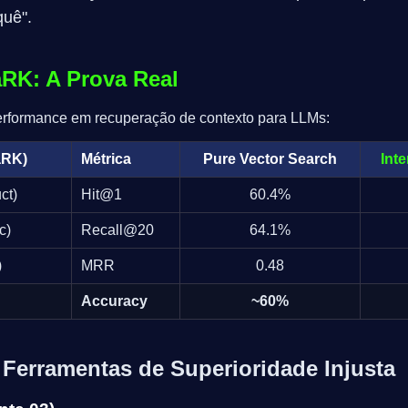
quê".
RK: A Prova Real
erformance em recuperação de contexto para LLMs:
aRK)
Métrica
Pure Vector Search
Int
ct)
Hit@1
60.4%
c)
Recall@20
64.1%
)
MRR
0.48
Accuracy
~60%
 Ferramentas de Superioridade Injusta