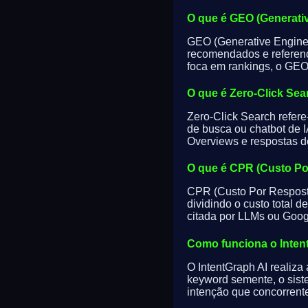
O que é GEO (Generativ
GEO (Generative Engine O
recomendados e referenc
foca em rankings, o GEO 
O que é Zero-Click Sea
Zero-Click Search refer
de busca ou chatbot de I
Overviews e respostas 
O que é CPR (Custo Po
CPR (Custo Por Resposta
dividindo o custo total 
citada por LLMs ou Goog
Como funciona o Inten
O IntentGraph AI realiza
keyword semente, o sist
intenção que concorrente