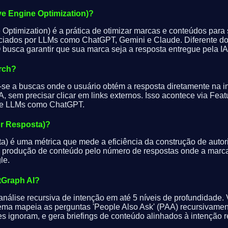
e Engine Optimization)?
ptimization) é a prática de otimizar marcas e conteúdos para 
iados por LLMs como ChatGPT, Gemini e Claude. Diferente do
busca garantir que sua marca seja a resposta entregue pela IA
rch?
e-se a buscas onde o usuário obtém a resposta diretamente na 
A, sem precisar clicar em links externos. Isso acontece via Feat
de LLMs como ChatGPT.
r Resposta)?
) é uma métrica que mede a eficiência da construção de autori
de produção de conteúdo pelo número de respostas onde a marca 
le.
tGraph AI?
 análise recursiva de intenção em até 5 níveis de profundidade
ema mapeia as perguntas 'People Also Ask' (PAA) recursivament
s ignoram, e gera briefings de conteúdo alinhados à intenção r