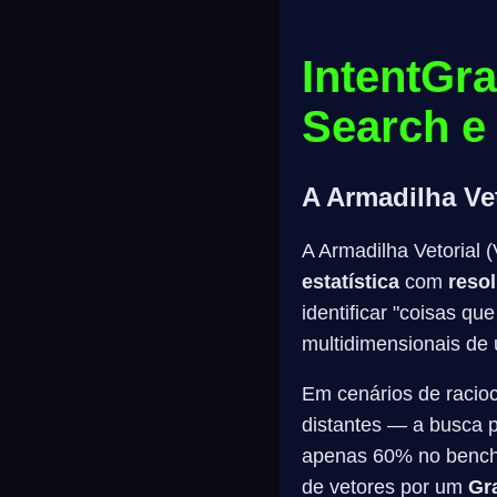
IntentGra
Search e
A Armadilha Vet
A Armadilha Vetorial
estatística
com
reso
identificar "coisas q
multidimensionais de
Em cenários de racio
distantes — a busca p
apenas 60% no benc
de vetores por um
Gr