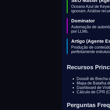
SEO Master (Age
Oceano Azul de Keywor
ignoram. Análise recu
Dominator
Automação de autorida
por LLMs.
Artigo (Agente Es
Produção de conteúdo 
perfeitamente estrut
Recursos Princ
Dossiê de Brecha 
Mapa de Batalha 
Dashboard de Visi
Cálculo de CPR (C
Perguntas Freq