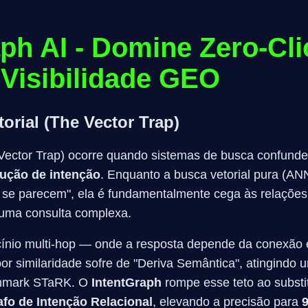
ph AI - Domine Zero-Cli
 Visibilidade GEO
orial (The Vector Trap)
 (Vector Trap) ocorre quando sistemas de busca confun
lução de intenção
. Enquanto a busca vetorial pura (AN
ue se parecem", ela é fundamentalmente cega às relações 
 uma consulta complexa.
cínio multi-hop — onde a resposta depende da conexão 
or similaridade sofre de "Deriva Semântica", atingindo 
hmark STaRK. O
IntentGraph
rompe esse teto ao substi
afo de Intenção Relacional
, elevando a precisão para