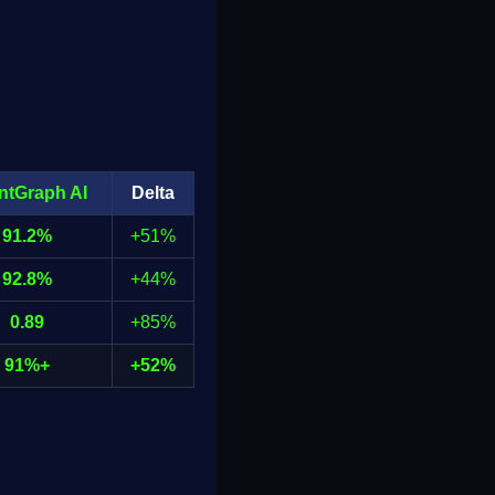
entGraph AI
Delta
91.2%
+51%
92.8%
+44%
0.89
+85%
91%+
+52%