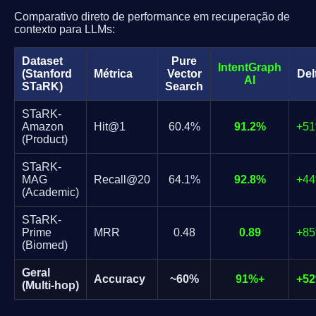
Comparativo direto de performance em recuperação de
contexto para LLMs:
Dataset
Pure
IntentGraph
(Stanford
Métrica
Vector
Del
AI
STaRK)
Search
STaRK-
Amazon
Hit@1
60.4%
91.2%
+5
(Product)
STaRK-
MAG
Recall@20
64.1%
92.8%
+4
(Academic)
STaRK-
Prime
MRR
0.48
0.89
+8
(Biomed)
Geral
Accuracy
~60%
91%+
+5
(Multi-hop)