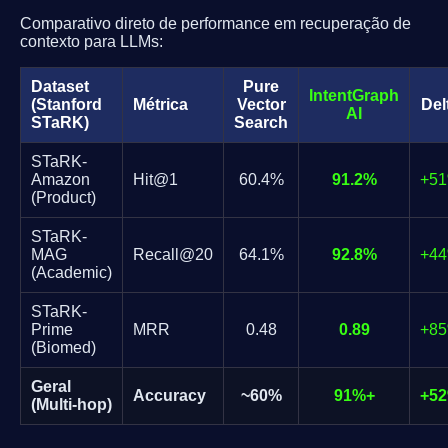
Comparativo direto de performance em recuperação de
contexto para LLMs:
Dataset
Pure
IntentGraph
(Stanford
Métrica
Vector
Del
AI
STaRK)
Search
STaRK-
Amazon
Hit@1
60.4%
91.2%
+5
(Product)
STaRK-
MAG
Recall@20
64.1%
92.8%
+4
(Academic)
STaRK-
Prime
MRR
0.48
0.89
+8
(Biomed)
Geral
Accuracy
~60%
91%+
+5
(Multi-hop)