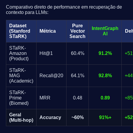
Comparativo direto de performance em recuperação de
contexto para LLMs:
Dataset
Pure
IntentGraph
(Stanford
Métrica
Vector
Del
AI
STaRK)
Search
STaRK-
Amazon
Hit@1
60.4%
91.2%
+5
(Product)
STaRK-
MAG
Recall@20
64.1%
92.8%
+4
(Academic)
STaRK-
Prime
MRR
0.48
0.89
+8
(Biomed)
Geral
Accuracy
~60%
91%+
+5
(Multi-hop)