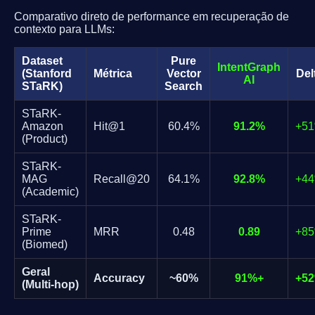
Comparativo direto de performance em recuperação de
contexto para LLMs:
Dataset
Pure
IntentGraph
(Stanford
Métrica
Vector
Del
AI
STaRK)
Search
STaRK-
Amazon
Hit@1
60.4%
91.2%
+5
(Product)
STaRK-
MAG
Recall@20
64.1%
92.8%
+4
(Academic)
STaRK-
Prime
MRR
0.48
0.89
+8
(Biomed)
Geral
Accuracy
~60%
91%+
+5
(Multi-hop)