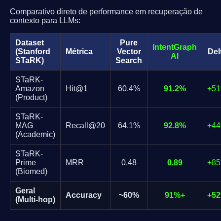
Comparativo direto de performance em recuperação de
contexto para LLMs:
Dataset
Pure
IntentGraph
(Stanford
Métrica
Vector
Del
AI
STaRK)
Search
STaRK-
Amazon
Hit@1
60.4%
91.2%
+5
(Product)
STaRK-
MAG
Recall@20
64.1%
92.8%
+4
(Academic)
STaRK-
Prime
MRR
0.48
0.89
+8
(Biomed)
Geral
Accuracy
~60%
91%+
+5
(Multi-hop)